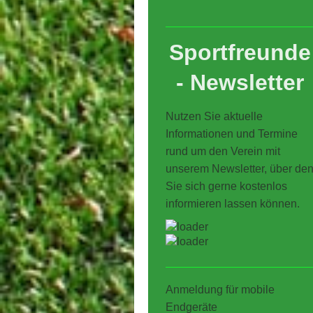
Sportfreunde
- Newsletter
Nutzen Sie aktuelle
Informationen und Termine
rund um den Verein mit
unserem Newsletter, über de
Sie sich gerne kostenlos
informieren lassen können.
Anmeldung für mobile
Endgeräte