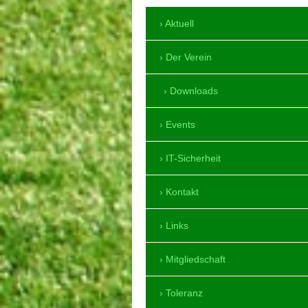
Aktuell
Der Verein
Downloads
Events
IT-Sicherheit
Kontakt
Links
Mitgliedschaft
Toleranz