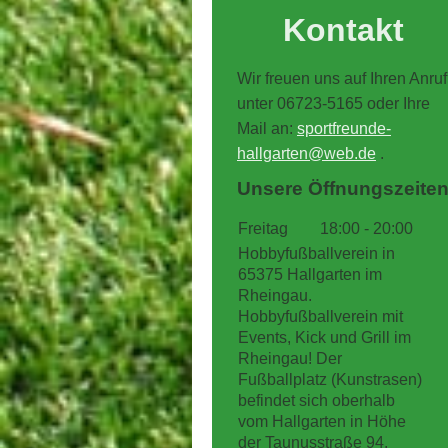
Kontakt
Wir freuen uns auf Ihren Anruf
unter
06723-5165 oder Ihre
Mail an:
sportfreunde-
hallgarten@web.de
.
Unsere Öffnungszeite
Freitag
18:00
-
20:00
Hobbyfußballverein in
65375 Hallgarten im
Rheingau.
Hobbyfußballverein mit
Events, Kick und Grill im
Rheingau! Der
Fußballplatz (Kunstrasen)
befindet sich oberhalb
vom Hallgarten in Höhe
der Taunusstraße 94.