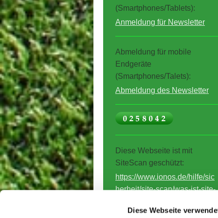
(Smartphones/Tablets):
Anmeldung für Newsletter
Abmeldung für mobile
Endgeräte
(Smartphones/Talets):
Abmeldung des Newsletter
Diese Webseite ist mit
SiteScan geschützt:
https://www.ionos.de/hilfe/sic
herheit/site-scan/was-ist-site-
scan-und-welche-vorteile-
Diese Webseite verwende
bietet-es/